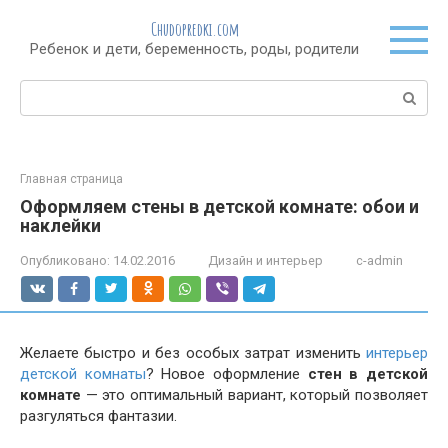
Перейти
Chudopredki.com
к
Ребенок и дети, беременность, роды, родители
контенту
Поиск:
Главная страница
Оформляем стены в детской комнате: обои и
наклейки
Опубликовано:
14.02.2016
Дизайн и интерьер
c-admin
Желаете быстро и без особых затрат изменить
интерьер
детской комнаты
? Новое оформление
стен в детской
комнате
— это оптимальный вариант, который позволяет
разгуляться фантазии.