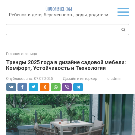
Перейти
Chudopredki.com
к
Ребенок и дети, беременность, роды, родители
контенту
Поиск:
Главная страница
Тренды 2025 года в дизайне садовой мебели:
Комфорт, Устойчивость и Технологии
Опубликовано:
07.07.2025
Дизайн и интерьер
c-admin