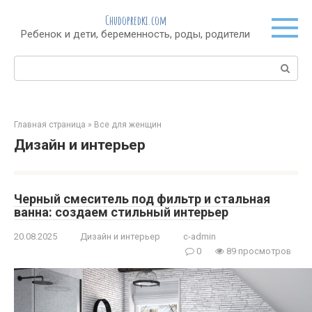
Перейти
Chudopredki.com
к
Ребенок и дети, беременность, роды, родители
контенту
Поиск:
Главная страница
»
Все для женщин
Дизайн и интерьер
Черный смеситель под фильтр и стальная
ванна: создаем стильный интерьер
20.08.2025
Дизайн и интерьер
c-admin
0
89 просмотров