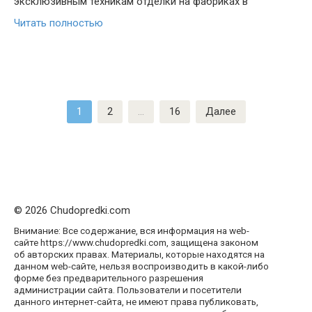
эксклюзивным техникам отделки на фабриках в
Читать полностью
Пагинация
1
2
…
16
Далее
записей
© 2026 Chudopredki.com
Внимание: Все содержание, вся информация на web-
сайте https://www.chudopredki.com, защищена законом
об авторских правах. Материалы, которые находятся на
данном web-сайте, нельзя воспроизводить в какой-либо
форме без предварительного разрешения
администрации сайта. Пользователи и посетители
данного интернет-сайта, не имеют права публиковать,