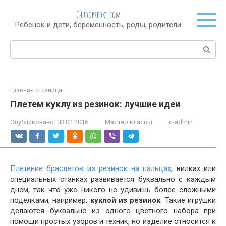
Перейти
Chudopredki.com
к
Ребенок и дети, беременность, роды, родители
контенту
Поиск:
Главная страница
Плетем куклу из резинок: лучшие идеи
Опубликовано:
03.02.2016
Мастер классы
c-admin
Плетение браслетов из резинок на пальцах
, вилках или
специальных станках развивается буквально с каждым
днем, так что уже никого не удивишь более сложными
поделками, например,
куклой из резинок
. Такие игрушки
делаются буквально из одного цветного набора при
помощи простых узоров и техник, но изделие относится к