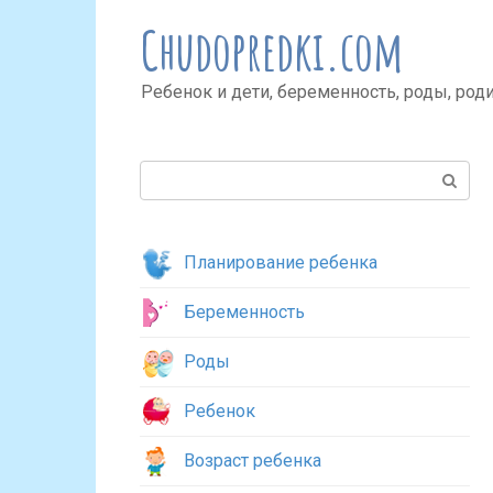
Перейти
Chudopredki.com
к
контенту
Ребенок и дети, беременность, роды, род
Поиск:
Планирование ребенка
Беременность
Роды
Ребенок
Возраст ребенка