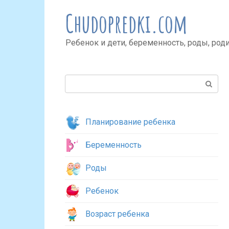
Перейти
Chudopredki.com
к
контенту
Ребенок и дети, беременность, роды, род
Поиск:
Планирование ребенка
Беременность
Роды
Ребенок
Возраст ребенка