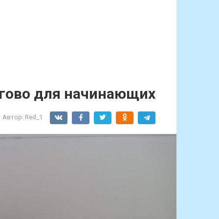
агово для начинающих
Автор:
Red_1