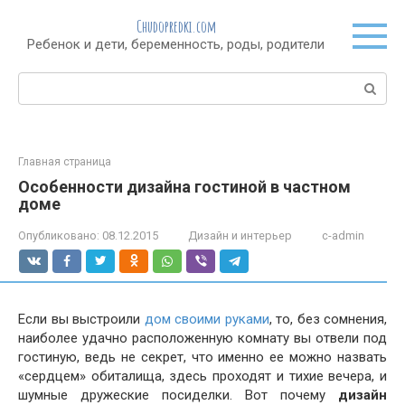
Перейти
Chudopredki.com
к
Ребенок и дети, беременность, роды, родители
контенту
Поиск:
Главная страница
Особенности дизайна гостиной в частном
доме
Опубликовано:
08.12.2015
Дизайн и интерьер
c-admin
Если вы выстроили
дом своими руками
, то, без сомнения,
наиболее удачно расположенную комнату вы отвели под
гостиную, ведь не секрет, что именно ее можно назвать
«сердцем» обиталища, здесь проходят и тихие вечера, и
шумные дружеские посиделки. Вот почему
дизайн