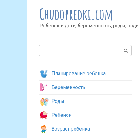
Перейти
Chudopredki.com
к
контенту
Ребенок и дети, беременность, роды, род
Поиск:
Планирование ребенка
Беременность
Роды
Ребенок
Возраст ребенка