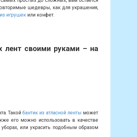
 самых простых до сложных, вам остается
еповторимые шедевры, как для украшения,
 из игрушек
или конфет.
х лент своими руками
– на
та. Такой
бантик из атласной ленты
может
акже его можно использовать в качестве
уборах, или украсить подобным образом