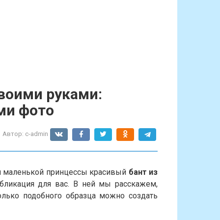
своими руками:
ми фото
Автор:
c-admin
ей маленькой принцессы красивый
бант из
убликация для вас. В ней мы расскажем,
олько подобного образца можно создать