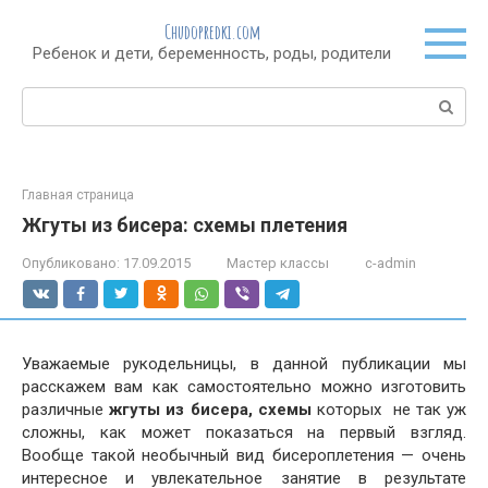
Перейти
Chudopredki.com
к
Ребенок и дети, беременность, роды, родители
контенту
Поиск:
Главная страница
Жгуты из бисера: схемы плетения
Опубликовано:
17.09.2015
Мастер классы
c-admin
Уважаемые рукодельницы, в данной публикации мы
расскажем вам как самостоятельно можно изготовить
различные
жгуты из бисера, схемы
которых не так уж
сложны, как может показаться на первый взгляд.
Вообще такой необычный вид бисероплетения — очень
интересное и увлекательное занятие в результате