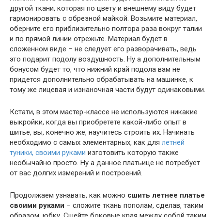
другой ткани, которая по цвету и внешнему виду будет
гармонировать с обрезной майкой. Возьмите материал,
оберните его приблизительно полтора раза вокруг талии
и по прямой линии отрежьте. Материал будет в
сложенном виде – не следует его разворачивать, ведь
это подарит подолу воздушность. Ну а дополнительным
бонусом будет то, что нижний край подола вам не
придется дополнительно обрабатывать на машинке, к
тому же лицевая и изнаночная части будут одинаковыми.
Кстати, в этом мастер-классе не используются никакие
выкройки, когда вы приобретете какой-либо опыт в
шитье, вы, конечно же, научитесь строить их. Начинать
необходимо с самых элементарных, как для
летней
туники, своими руками
изготовить которую также
необычайно просто. Ну а данное платьице не потребует
от вас долгих измерений и построений.
Продолжаем узнавать, как можно
сшить летнее платье
своими руками
– сложите ткань пополам, сделав, таким
образом, юбку. Сшейте боковые края между собой таким