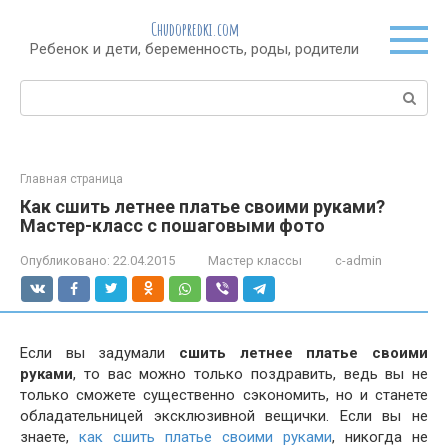
Перейти
Chudopredki.com
к
Ребенок и дети, беременность, роды, родители
контенту
Поиск:
Главная страница
Как сшить летнее платье своими руками?
Мастер-класс с пошаговыми фото
Опубликовано:
22.04.2015
Мастер классы
c-admin
Если вы задумали
сшить летнее платье своими
руками
, то вас можно только поздравить, ведь вы не
только сможете существенно сэкономить, но и станете
обладательницей эксклюзивной вещички. Если вы не
знаете,
как сшить платье своими руками
, никогда не