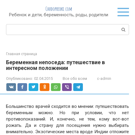
Перейти
Chudopredki.com
к
Ребенок и дети, беременность, роды, родители
контенту
Поиск:
Главная страница
Беременная непоседа: путешествие в
интересном положении
Опубликовано:
02.04.2015
Все обо всем
c-admin
Большинство врачей сходится во мнении: путешествовать
беременным можно. Но при условии, что нет
противопоказаний. И, конечно, не тем, кому вот-вот
рожать. Да и страну для посещения нужно выбирать
внимательно. Экзотические места вроде Индии отложите