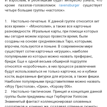
И взрослым, и ребятишкам будет интересно узнать, что
кроме паззлов-головоломок
ravensburger
существует
четыре большие группы «настолок».
1. Настольно-печатные. К данной группе относится хит
всех времен – «Монополия», а также все карточные
разновидности. Игральные карты, при помощи которых
мы сегодня можем хорошо провести время, были
созданы на основе средневековых Таро, которыми,
впрочем, пользуются и поныне. В современном мире
существует сотни карточных «игрушек», наиболее
популярными из которых можно назвать преферанс,
бридж. Еще к одной весьма обширной подгруппе
относятся «коробочные», в них процессе развлечения
будут использоваться не только карточки, но и кубики
кости, вырезанные фигурки для игроков, а также фишки.
Наиболее популярными представителями можно назвать
«Игру Престолов», «Орки», «Корову 006».
2. Настольно-тактические. Принцип и концепция данной
группы были придуманы еще Гербертом Уэллсом.
Знаменитый фантаст коллекционировал оловянных
солдатиков и, конечно же, создавал отличные сюжеты