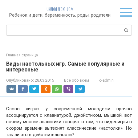
Перейти
Chudopredki.com
к
Ребенок и дети, беременность, роды, родители
контенту
Поиск:
Главная страница
Виды настольных игр. Самые популярные и
интересные
Опубликовано:
28.03.2015
Все обо всем
c-admin
Слово «игра» у современной молодежи прочно
ассоциируется с клавиатурой, джойстиком, мышкой, вот
почему многие аналитики говорят о том, что видеоигры в
скором времени вытеснят классические «настолки». Но
так ли это в действительности?