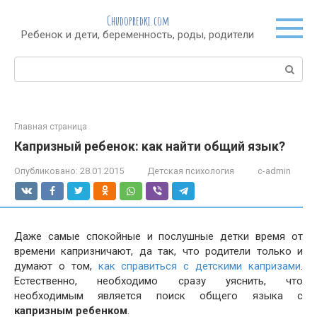
Перейти
Chudopredki.com
к
Ребенок и дети, беременность, роды, родители
контенту
Поиск:
Главная страница
Капризный ребенок: как найти общий язык?
Опубликовано:
28.01.2015
Детская психология
c-admin
Даже самые спокойные и послушные детки время от
времени капризничают, да так, что родители только и
думают о том,
как справиться с детскими капризами
.
Естественно, необходимо сразу уяснить, что
необходимым является поиск общего языка с
капризным ребенком
.