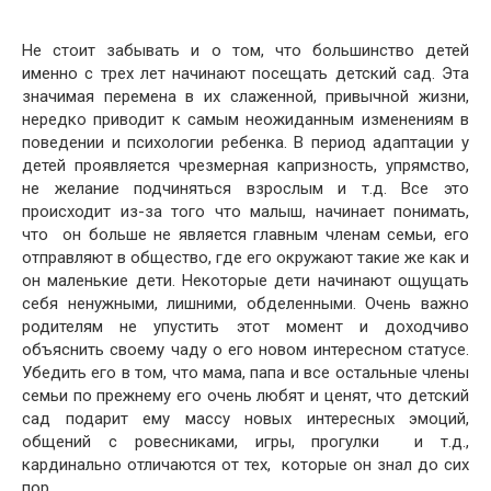
Не стоит забывать и о том, что большинство детей
именно с трех лет начинают посещать детский сад. Эта
значимая перемена в их слаженной, привычной жизни,
нередко приводит к самым неожиданным изменениям в
поведении и психологии ребенка. В период адаптации у
детей проявляется чрезмерная капризность, упрямство,
не желание подчиняться взрослым и т.д. Все это
происходит из-за того что малыш, начинает понимать,
что он больше не является главным членам семьи, его
отправляют в общество, где его окружают такие же как и
он маленькие дети. Некоторые дети начинают ощущать
себя ненужными, лишними, обделенными. Очень важно
родителям не упустить этот момент и доходчиво
объяснить своему чаду о его новом интересном статусе.
Убедить его в том, что мама, папа и все остальные члены
семьи по прежнему его очень любят и ценят, что детский
сад подарит ему массу новых интересных эмоций,
общений с ровесниками, игры, прогулки и т.д.,
кардинально отличаются от тех, которые он знал до сих
пор.