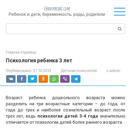
Перейти
Chudopredki.com
к
Ребенок и дети, беременность, роды, родители
контенту
Поиск:
Главная страница
Психология ребенка 3 лет
Опубликовано:
21.10.2013
Детская психология
c-admin
Возраст ребенка дошкольного возраста можно
разделить на три возрастные категории – до года, от
года до трех и наиболее сознательный возраст после
трех лет, ведь
психология детей 3-4 года
значительно
отличается от психологии детей более раннего возраста.