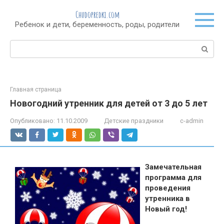
Перейти
Chudopredki.com
к
Ребенок и дети, беременность, роды, родители
контенту
Поиск:
Главная страница
Новогодний утренник для детей от 3 до 5 лет
Опубликовано:
11.10.2009
Детские праздники
c-admin
Замечательная
программа для
проведения
утренника в
Новый год!