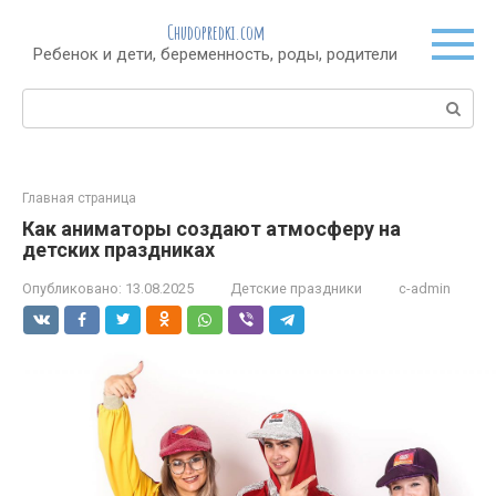
Перейти
Chudopredki.com
к
Ребенок и дети, беременность, роды, родители
контенту
Поиск:
Главная страница
Как аниматоры создают атмосферу на
детских праздниках
Опубликовано:
13.08.2025
Детские праздники
c-admin