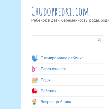
Перейти
Chudopredki.com
к
контенту
Ребенок и дети, беременность, роды, род
Поиск:
Планирование ребенка
Беременность
Роды
Ребенок
Возраст ребенка