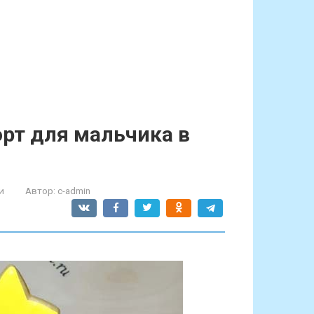
орт для мальчика в
и
Автор:
c-admin