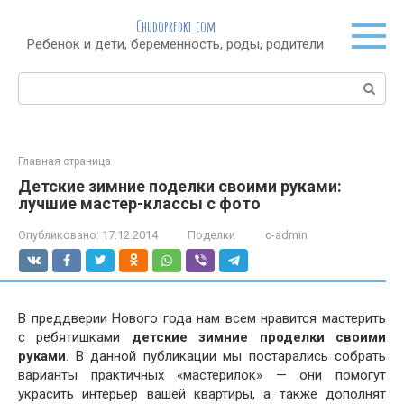
Перейти
Chudopredki.com
к
Ребенок и дети, беременность, роды, родители
контенту
Поиск:
Главная страница
Детские зимние поделки своими руками:
лучшие мастер-классы с фото
Опубликовано:
17.12.2014
Поделки
c-admin
В преддверии Нового года нам всем нравится мастерить
с ребятишками
детские зимние проделки своими
руками
. В данной публикации мы постарались собрать
варианты практичных «мастерилок» — они помогут
украсить интерьер вашей квартиры, а также дополнят