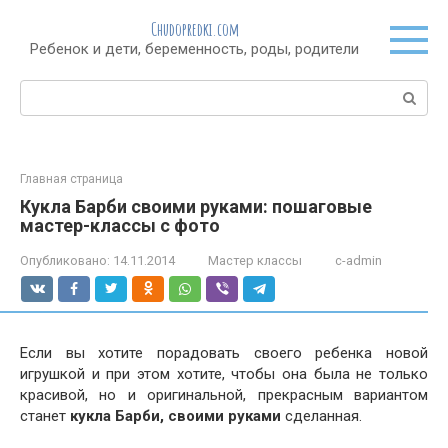
Перейти
Chudopredki.com
к
Ребенок и дети, беременность, роды, родители
контенту
Поиск:
Главная страница
Кукла Барби своими руками: пошаговые
мастер-классы с фото
Опубликовано:
14.11.2014
Мастер классы
c-admin
Если вы хотите порадовать своего ребенка новой
игрушкой и при этом хотите, чтобы она была не только
красивой, но и оригинальной, прекрасным вариантом
станет
кукла Барби, своими руками
сделанная.