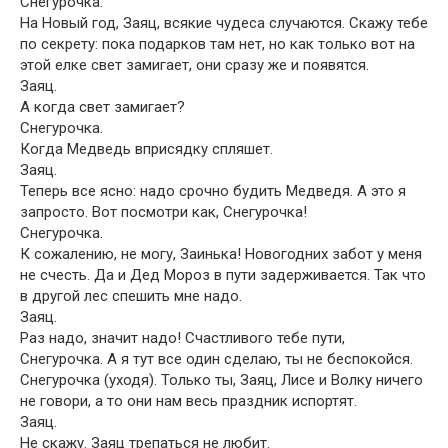
Снегурочка.
На Новый год, Заяц, всякие чудеса случаются. Скажу тебе
по секрету: пока подарков там нет, но как только вот на
этой елке свет замигает, они сразу же и появятся.
Заяц.
А когда свет замигает?
Снегурочка.
Когда Медведь вприсядку спляшет.
Заяц.
Теперь все ясно: надо срочно будить Медведя. А это я
запросто. Вот посмотри как, Снегурочка!
Снегурочка.
К сожалению, не могу, Заинька! Новогодних забот у меня
не счесть. Да и Дед Мороз в пути задерживается. Так что
в другой лес спешить мне надо.
Заяц.
Раз надо, значит надо! Счастливого тебе пути,
Снегурочка. А я тут все один сделаю, ты не беспокойся.
Снегурочка (уходя). Только ты, Заяц, Лисе и Волку ничего
не говори, а то они нам весь праздник испортят.
Заяц.
Не скажу. Заяц трепаться не любит.