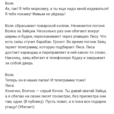
Волк.
Ах, так! Я тебе морковку, а ты еще надо мной издеваться!
Я тебе покажу! Живым не уйдешь!
Волк сбрасывает поварской колпак. Начинается погоня
Волка за Зайцем. Несколько раз они обегают вокруг
ширмы и будки, перескакивают через упавшую Лису. Что
есть силы стучит барабан. Грохот. Во время погони Заяц
теряет телеграмму, которую подбирает Лиса. Лиса
достает карандаш и переправляет в ней какое-то слово…
Наконец, заяц вбегает в телефонную будку и закрывает
за собой дверь.
Волк.
Теперь он в наших лапах! И телеграмма тоже!
Лиса.
Конечно, Волчок — серый бочок. Ты давай хватай Зайца,
а я сбегаю на своих лисят посмотрю, без присмотра они
там, одни. (В публику). Пусть ловит, а я пока все подарки
утащу! (Убегает).