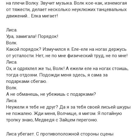
на плечи Волку. Звучит музыка. Волк кое-как, изнемогая
от тяжести, делает несколько неуклюжих танцевальных
движений… Елка мигает!
Лиса.
Ура, замигала! Порядок!
Волк.
Какой порядок? Измучился я. Еле-еле на ногах держусь
от усталости. Нет, не по мне физический труд, не по мне!
Лиса.
Ох, и одряхлел же ты, Волк! А ежели еле на ногах стоишь,
тогда отдохни. Подожди меня здесь, я сама за
подарками сбегаю.
Волк.
А не обманешь, не убежишь с подарками?
Лиса.
Неужели я тебе не друг? Да я за тебя своей лисьей шкуры
не пожалею. Жди меня, Волчище, я мигом. Я потайную
тропку знаю, Медведя с Зайцем перегоню.
Лиса убегает. С противоположной стороны сцены