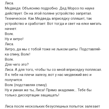
Лиса.
Медведя. Объясняю подробно. Дед Мороз по науке
действует. Он на этой поляне устройство запрятал.
Техническое. Как Медведь вприсядку спляшет, так
устройство и сработает. Вот тогда и свет на елке мигать
начнет.
Волк.
Ну и хитро!
Лиса.
Хитро, да мы с тобой тоже не лыком шиты. Подставляй-
ка спину, Волк!
Волк.
Для чего это?
Лиса. А для того, чтобы ты со мной вприсядку поплясал.
Я к тебе на плечи залезу, вот у нас медвежий вес и
получится.
Волк (подставляя спину).
Ну и умная же ты, Лиса! Прямо академик… Тебе бы
только диссертации защищать!
Лиса после нескольких безуспешных попыток залезает