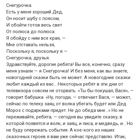
Снегурочка.
Есть у меня хороший Дед,
Он носит шубу с поясом,
И обойти готов весь свет
От полюса до полюса.
Я обойду с ним все края, —
Мне отставать нельзя,
Поскольку я, поскольку я —
Снегурочка, друзья.
Здравствуйте, дорогие ребята! Вы все, конечно, сразу
меня узнали — я Снегурочка! И без меня, как вы знаете,
новогодней сказки быть не может. А новогодние сказки
любит каждый из вас… Некоторых ребят в эти дни от
телевизора совсем не оторвать. «Ты бы покушал, Вася», —
говорит бабушка. «Ну, погоди, — отвечает Вася, — может,
сейчас по телеку заяц от волка убегать будет или Дед
Мороз с подарками придет. Не до обеда мне…» Но не
переживайте, ребята, — сегодня вы увидите сказку, в
которой появятся и волк, и заяц, и лиса, и медведь, и… Но
не буду опережать события. А кое-кого из наших
сказочных героев я вам уже сейчас представлю. Итак,