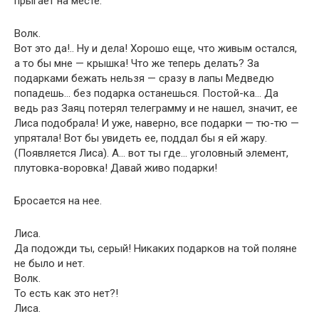
прыгает на месте.
Волк.
Вот это да!.. Ну и дела! Хорошо еще, что живым остался,
а то бы мне — крышка! Что же теперь делать? За
подарками бежать нельзя — сразу в лапы Медведю
попадешь… без подарка останешься. Постой-ка… Да
ведь раз Заяц потерял телеграмму и не нашел, значит, ее
Лиса подобрала! И уже, наверно, все подарки — тю-тю —
упрятала! Вот бы увидеть ее, поддал бы я ей жару.
(Появляется Лиса). А… вот ты где… уголовный элемент,
плутовка-воровка! Давай живо подарки!
Бросается на нее.
Лиса.
Да подожди ты, серый! Никаких подарков на той поляне
не было и нет.
Волк.
То есть как это нет?!
Лиса.