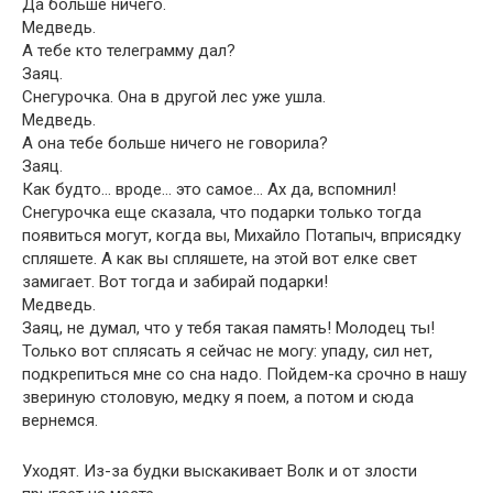
Да больше ничего.
Медведь.
А тебе кто телеграмму дал?
Заяц.
Снегурочка. Она в другой лес уже ушла.
Медведь.
А она тебе больше ничего не говорила?
Заяц.
Как будто… вроде… это самое… Ах да, вспомнил!
Снегурочка еще сказала, что подарки только тогда
появиться могут, когда вы, Михайло Потапыч, вприсядку
спляшете. А как вы спляшете, на этой вот елке свет
замигает. Вот тогда и забирай подарки!
Медведь.
Заяц, не думал, что у тебя такая память! Молодец ты!
Только вот сплясать я сейчас не могу: упаду, сил нет,
подкрепиться мне со сна надо. Пойдем-ка срочно в нашу
звериную столовую, медку я поем, а потом и сюда
вернемся.
Уходят. Из-за будки выскакивает Волк и от злости