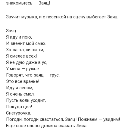
знакомьтесь — Заяц!
Звучит музыка, и с песенкой на сцену выбегает Заяц.
Заяц.
Я иду и пою,
И звенит мой смех.
Ха-ха-ха, хи-хи-хи,
Я смелее всех!
Я не дую даже в ус,
У меня — ружье.
Говорят, что заяц — трус, —
Это все вранье!
Иду я лесом,
Я очень смел,
Пусть волк уходит,
Покуда цел!
Снегурочка.
Погоди, погоди хвастаться, Заяц! Поживем — увидим!
Еще свое слово должна сказать Лиса.