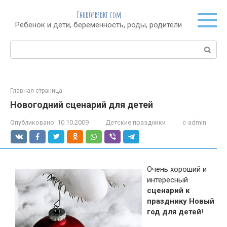
Перейти
Chudopredki.com
к
Ребенок и дети, беременность, роды, родители
контенту
Поиск:
Главная страница
Новогодний сценарий для детей
Опубликовано:
10.10.2009
Детские праздники
c-admin
Очень хороший и
интересный
сценарий к
празднику Новый
год для детей
!