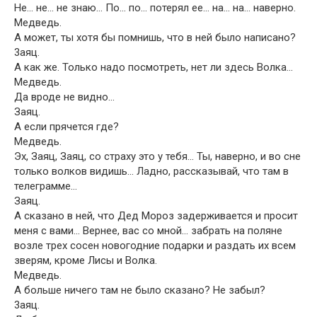
Не… не… не знаю… По… по… потерял ее… на… на… наверно.
Медведь.
А может, ты хотя бы помнишь, что в ней было написано?
3аяц.
А как же. Только надо посмотреть, нет ли здесь Волка…
Медведь.
Да вроде не видно…
Заяц.
А если прячется где?
Медведь.
Эх, Заяц, Заяц, со страху это у тебя… Ты, наверно, и во сне
только волков видишь… Ладно, рассказывай, что там в
телеграмме…
Заяц.
А сказано в ней, что Дед Мороз задерживается и просит
меня с вами… Вернее, вас со мной… забрать на поляне
возле трех сосен новогодние подарки и раздать их всем
зверям, кроме Лисы и Волка.
Медведь.
А больше ничего там не было сказано? Не забыл?
3аяц.