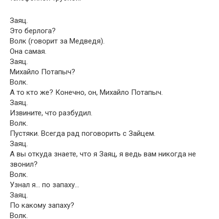
Заяц.
Это берлога?
Волк (говорит за Медведя).
Она самая.
Заяц.
Михайло Потапыч?
Волк.
А то кто же? Конечно, он, Михайло Потапыч.
Заяц.
Извините, что разбудил.
Волк.
Пустяки. Всегда рад поговорить с Зайцем.
Заяц.
А вы откуда знаете, что я Заяц, я ведь вам никогда не
звонил?
Волк.
Узнал я… по запаху…
Заяц.
По какому запаху?
Волк.