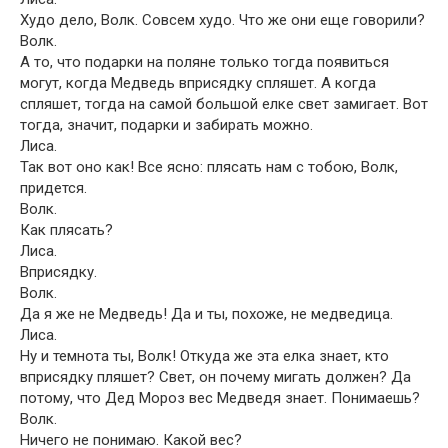
Худо дело, Волк. Совсем худо. Что же они еще говорили?
Волк.
А то, что подарки на поляне только тогда появиться
могут, когда Медведь вприсядку спляшет. А когда
спляшет, тогда на самой большой елке свет замигает. Вот
тогда, значит, подарки и забирать можно.
Лиса.
Так вот оно как! Все ясно: плясать нам с тобою, Волк,
придется.
Волк.
Как плясать?
Лиса.
Вприсядку.
Волк.
Да я же не Медведь! Да и ты, похоже, не медведица.
Лиса.
Ну и темнота ты, Волк! Откуда же эта елка знает, кто
вприсядку пляшет? Свет, он почему мигать должен? Да
потому, что Дед Мороз вес Медведя знает. Понимаешь?
Волк.
Ничего не понимаю. Какой вес?