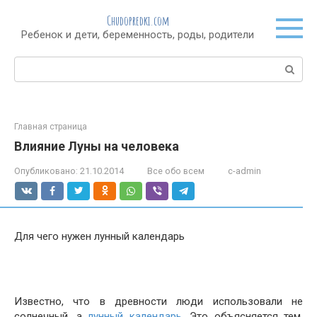
Перейти
Chudopredki.com
к
Ребенок и дети, беременность, роды, родители
контенту
Поиск:
Главная страница
Влияние Луны на человека
Опубликовано:
21.10.2014
Все обо всем
c-admin
Для чего нужен лунный календарь
Известно, что в древности люди использовали не
солнечный, а
лунный календарь
. Это объясняется тем,