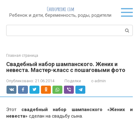
Перейти
Chudopredki.com
к
Ребенок и дети, беременность, роды, родители
контенту
Поиск:
Главная страница
Свадебный набор шампанского. Жених и
невеста. Мастер-класс с пошаговыми фото
Опубликовано:
21.06.2014
Поделки
c-admin
Этот
свадебный набор шампанского «Жених и
невеста»
сделан на свадьбу сына.