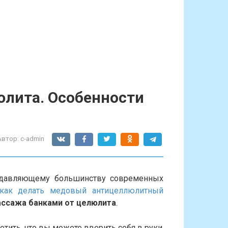
юлита. Особенности
Автор:
c-admin
подавляющему большинству современных
как делать медовый антицеллюлитный
ссажа банками от целюлита
.
етить, что вы можете вверить себя в руки