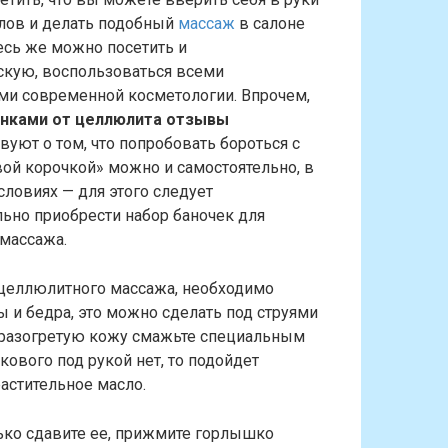
лов и делать подобный
массаж
в салоне
есь же можно посетить и
скую, воспользоваться всеми
ми современной косметологии. Впрочем,
нками от целлюлита отзывы
вуют о том, что попробовать бороться с
ой корочкой» можно и самостоятельно, в
ловиях — для этого следует
ьно приобрести набор баночек для
массажа.
ицеллюлитного массажа, необходимо
 и бедра, это можно сделать под струями
ь разогретую кожу смажьте специальным
ового под рукой нет, то подойдет
астительное масло.
ько сдавите ее, прижмите горлышко