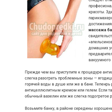
професиона
красоты. Зд
парикмахер
достижения
массажа ба
свидетельст
«апельсинов
домашних ус
предварител
вакуумного 
Прежде чем вы приступите к процедуре ант
слегка разогреть проблемные зоны — ягодицы
горячей воды в душе или же в бане. Тепенр
антицеллюлитным кремом или гелем. Если так
обычный вазелин или же слегка подогретое р
Возьмите банку, в районе середины хорошен