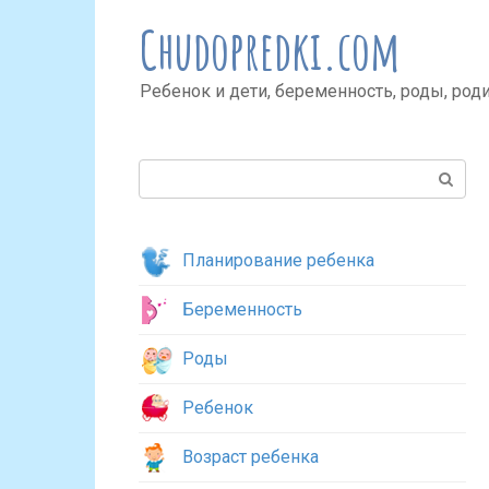
Перейти
Chudopredki.com
к
контенту
Ребенок и дети, беременность, роды, род
Поиск:
Планирование ребенка
Беременность
Роды
Ребенок
Возраст ребенка