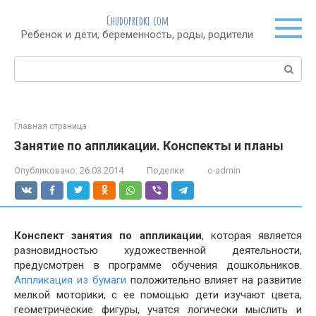
Перейти
Chudopredki.com
к
Ребенок и дети, беременность, роды, родители
контенту
Поиск:
Главная страница
Занятие по аппликации. Конспекты и планы
Опубликовано:
26.03.2014
Поделки
c-admin
Конспект занятия по аппликации
, которая является
разновидностью художественной деятельности,
предусмотрен в программе обучения дошкольников.
Аппликация из бумаги
положительно влияет на развитие
мелкой моторики, с ее помощью дети изучают цвета,
геометрические фигуры, учатся логически мыслить и