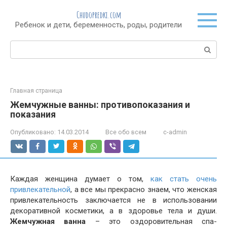
Перейти
Chudopredki.com
к
Ребенок и дети, беременность, роды, родители
контенту
Поиск:
Главная страница
Жемчужные ванны: противопоказания и
показания
Опубликовано:
14.03.2014
Все обо всем
c-admin
Каждая женщина думает о том,
как стать очень
привлекательной
, а все мы прекрасно знаем, что женская
привлекательность заключается не в использовании
декоративной косметики, а в здоровье тела и души.
Жемчужная ванна
– это оздоровительная спа-