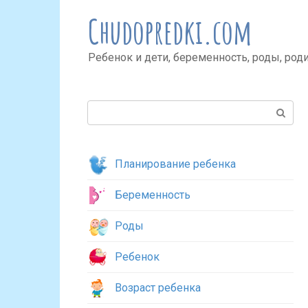
Перейти
Chudopredki.com
к
контенту
Ребенок и дети, беременность, роды, род
Поиск:
Планирование ребенка
Беременность
Роды
Ребенок
Возраст ребенка