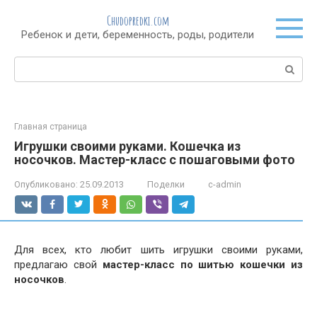
Перейти
Chudopredki.com
к
Ребенок и дети, беременность, роды, родители
контенту
Поиск:
Главная страница
Игрушки своими руками. Кошечка из
носочков. Мастер-класс с пошаговыми фото
Опубликовано:
25.09.2013
Поделки
c-admin
Для всех, кто любит шить игрушки своими руками,
предлагаю свой
мастер-класс по шитью кошечки из
носочков
.