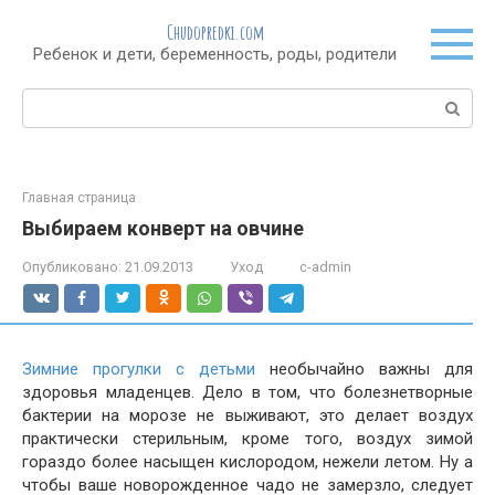
Перейти
Chudopredki.com
к
Ребенок и дети, беременность, роды, родители
контенту
Поиск:
Главная страница
Выбираем конверт на овчине
Опубликовано:
21.09.2013
Уход
c-admin
Зимние прогулки с детьми
необычайно важны для
здоровья младенцев. Дело в том, что болезнетворные
бактерии на морозе не выживают, это делает воздух
практически стерильным, кроме того, воздух зимой
гораздо более насыщен кислородом, нежели летом. Ну а
чтобы ваше новорожденное чадо не замерзло, следует