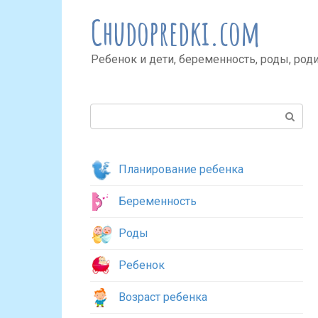
Перейти
Chudopredki.com
к
контенту
Ребенок и дети, беременность, роды, род
Поиск:
Планирование ребенка
Беременность
Роды
Ребенок
Возраст ребенка