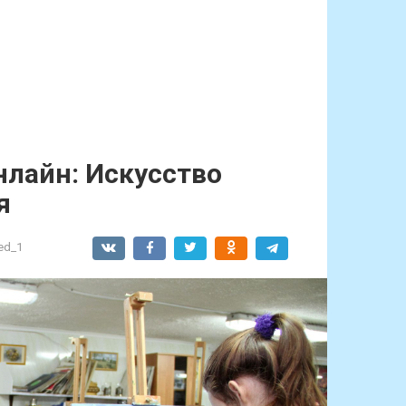
лайн: Искусство
я
ed_1