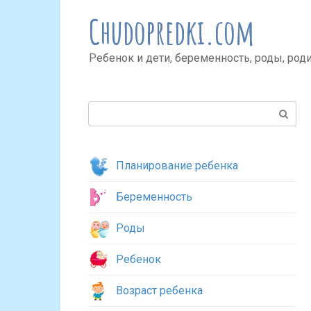
Перейти
Chudopredki.com
к
контенту
Ребенок и дети, беременность, роды, род
Поиск:
Планирование ребенка
Беременность
Роды
Ребенок
Возраст ребенка