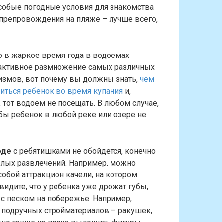
особые погодные условия для знакомства
япрепровождения на пляже – лучше всего,
то в жаркое время года в водоемах
 активное размножение самых различных
змов, вот почему вы должны знать,
чем
иться ребенок во время купания
и,
, тот водоем не посещать. В любом случае,
обы ребенок в любой реке или озере не
оде
с ребятишками не обойдется, конечно
елых развлечений. Например, можно
 собой аттракцион качели, на котором
видите, что у ребенка уже дрожат губы,
и с песком на побережье. Например,
 подручных стройматериалов – ракушек,