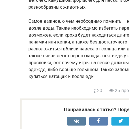
веточек, камушков, формочек для песка. Мо
разнообразных животных.
Самое важное, о чем необходимо помнить – н
возле воды. Также необходимо избегать пер
возможен, если кроха будет находиться дли
панамки или кепки, а также без достаточного
расположиться вблизи навеса от солнца или д
также очень легко переохлаждаются, ведь у 
прослойка, вот почему игры на песке должны
одежде, либо вообще голышом. Также запомни
купаться натощак и после еды.
0
25 пр
Понравилась статья? Поде