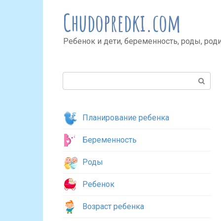
Перейти
Chudopredki.com
к
контенту
Ребенок и дети, беременность, роды, род
Поиск:
Планирование ребенка
Беременность
Роды
Ребенок
Возраст ребенка