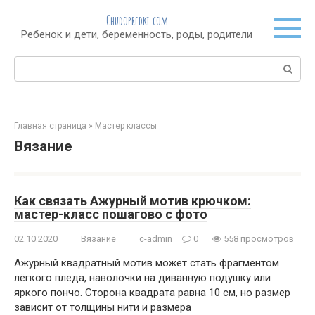
Перейти
Chudopredki.com
к
Ребенок и дети, беременность, роды, родители
контенту
Поиск:
Главная страница
»
Мастер классы
Вязание
Как связать Ажурный мотив крючком:
мастер-класс пошагово с фото
02.10.2020
Вязание
c-admin
0
558 просмотров
Ажурный квадратный мотив может стать фрагментом
лёгкого пледа, наволочки на диванную подушку или
яркого пончо. Сторона квадрата равна 10 см, но размер
зависит от толщины нити и размера