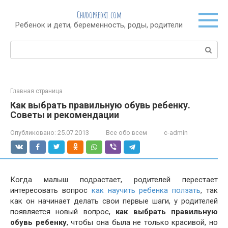
Перейти
Chudopredki.com
к
Ребенок и дети, беременность, роды, родители
контенту
Поиск:
Главная страница
Как выбрать правильную обувь ребенку.
Советы и рекомендации
Опубликовано:
25.07.2013
Все обо всем
c-admin
Когда малыш подрастает, родителей перестает
интересовать вопрос
как научить ребенка ползать
, так
как он начинает делать свои первые шаги, у родителей
появляется новый вопрос,
как выбрать правильную
обувь ребенку
, чтобы она была не только красивой, но