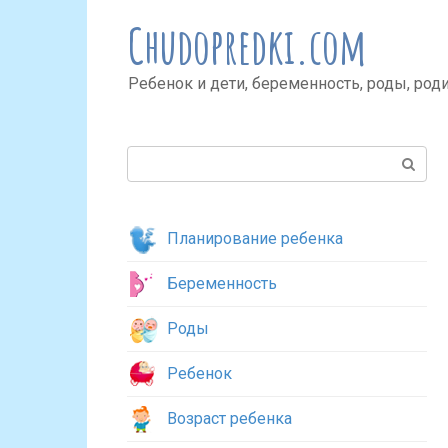
Перейти
Chudopredki.com
к
контенту
Ребенок и дети, беременность, роды, род
Поиск:
Планирование ребенка
Беременность
Роды
Ребенок
Возраст ребенка