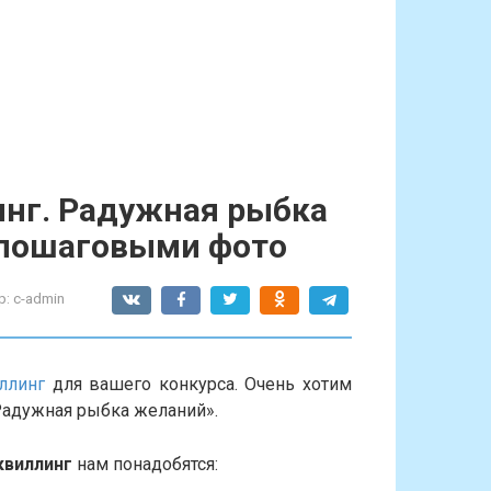
инг. Радужная рыбка
 пошаговыми фото
р:
c-admin
ллинг
для вашего конкурса. Очень хотим
Радужная рыбка желаний».
квиллинг
нам понадобятся: