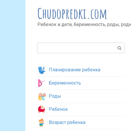
Перейти
Chudopredki.com
к
контенту
Ребенок и дети, беременность, роды, род
Поиск:
Планирование ребенка
Беременность
Роды
Ребенок
Возраст ребенка