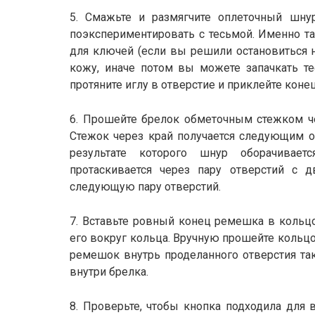
5. Смажьте и размягчите оплеточный шну
поэкспериментировать с тесьмой. Именно т
для ключей (если вы решили остановиться н
кожу, иначе потом вы можете запачкать те
протяните иглу в отверстие и приклейте кон
6. Прошейте брелок обметочным стежком че
Стежок через край получается следующим о
результате которого шнур оборачивае
протаскивается через пару отверстий с 
следующую пару отверстий.
7. Вставьте ровный конец ремешка в кольцо
его вокруг кольца. Вручную прошейте кольцо,
ремешок внутрь проделанного отверстия так
внутри брелка.
8. Проверьте, чтобы кнопка подходила для