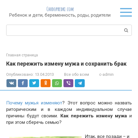
Перейти
Chudopredki.com
к
Ребенок и дети, беременность, роды, родители
контенту
Поиск:
Главная страница
Как пережить измену мужа и сохранить брак
Опубликовано:
13.04.2013
Все обо всем
c-admin
Почему мужья изменяют
? Этот вопрос можно назвать
риторическим и в каждом индивидуальном случае
причины будут своими.
Как пережить измену мужа
и
при этом сберечь семью?
Итак, все позади – и