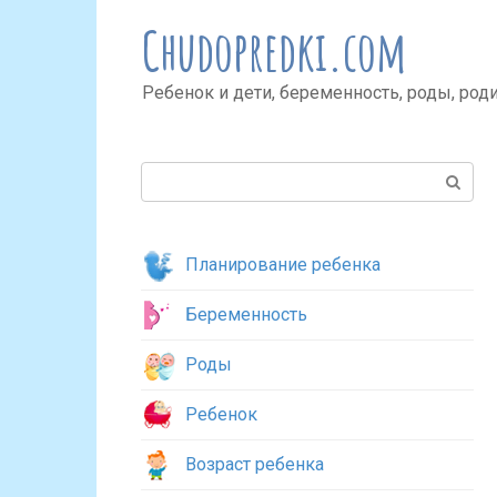
Перейти
Chudopredki.com
к
контенту
Ребенок и дети, беременность, роды, род
Поиск:
Планирование ребенка
Беременность
Роды
Ребенок
Возраст ребенка