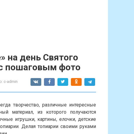
» на день Святого
 с пошаговым фото
р:
c-admin
егда творчество, различные интересные
ый материал, из которого получаются
чные игрушки, картины, елочки, детские
топиарии. Делая топиарии своими руками
зии.