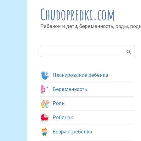
Перейти
Chudopredki.com
к
контенту
Ребенок и дети, беременность, роды, род
Поиск:
Планирование ребенка
Беременность
Роды
Ребенок
Возраст ребенка