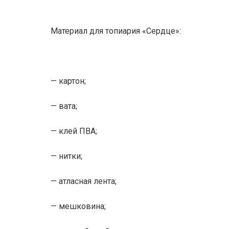
Материал для топиария «Сердце»:
— картон;
— вата;
— клей ПВА;
— нитки;
— атласная лента;
— мешковина;