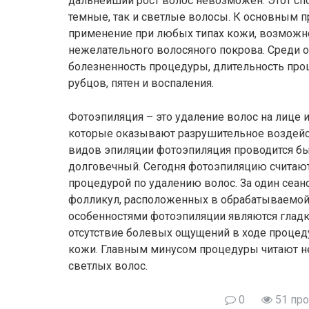
дальнейший рост волос невозможен. Этот сп
темные, так и светлые волосы. К основным 
применение при любых типах кожи, возможно
нежелательного волосяного покрова. Среди
болезненность процедуры, длительность про
рубцов, пятен и воспаления.
Фотоэпиляция – это удаление волос на лице 
которые оказывают разрушительное воздейст
видов эпиляции фотоэпиляция проводится б
долговечный. Сегодня фотоэпиляцию считают
процедурой по удалению волос. За один сеан
фолликул, расположенных в обрабатываемо
особенностями фотоэпиляции являются гладк
отсутствие болевых ощущений в ходе процед
кожи. Главным минусом процедуры читают н
светлых волос.
0
51 пр