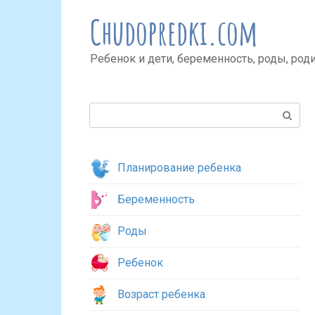
Перейти
Chudopredki.com
к
контенту
Ребенок и дети, беременность, роды, род
Поиск:
Планирование ребенка
Беременность
Роды
Ребенок
Возраст ребенка