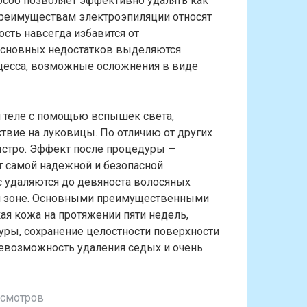
особ позволяет эффективно удалять как
преимуществам электроэпиляции относят
сть навсегда избавится от
 основных недостатков выделяются
цесса, возможные осложнения в виде
и теле с помощью вспышек света,
вие на луковицы. По отличию от других
ыстро. Эффект после процедуры —
 самой надежной и безопасной
с удаляются до девяноста волосяных
й зоне. Основными преимущественными
ая кожа на протяжении пяти недель,
уры, сохранение целостности поверхности
евозможность удаления седых и очень
осмотров