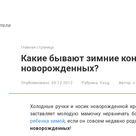
ители
Главная страница
Какие бывают зимние ко
новорожденных?
Опубликовано:
30.12.2012
Рубрика:
Уход
Автор:
c
Холодные ручки и носик новорожденной кро
заставляет молодую мамочку нервничать б
ребенка зимой
, если он совсем недавно ро
новорожденных
!