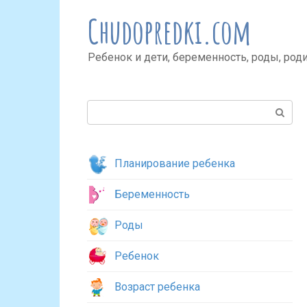
Перейти
Chudopredki.com
к
контенту
Ребенок и дети, беременность, роды, род
Поиск:
Планирование ребенка
Беременность
Роды
Ребенок
Возраст ребенка