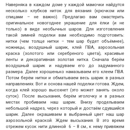
Наверняка в каждом доме у каждой мамочки найдутся
несколько клубков ниток для вязания (крючком или
спицами – не важно). Предлагаю вам смастерить
оригинальное новогоднее украшение для ёлки (и не
только) в виде необычных шаров. Для изготовления
такой зимней поделки вам необходимо подготовить:
нитки (чем толще нитки – тем шар будет объёмнее),
ножницы, воздушный шарик, клей ПВА, аэрозольная
краска (золотого или серебреного цвета), красивые
ленты и декоративная золотая нитка. Сначала берём
воздушный шарик и надуваем его до задуманного
размера. Далее хорошенько намазываем его клеем ПВА.
Потом берём нитки и обматываем весь шарик в разных
направлениях. Вот и основа нашей поделки готова. Ждем,
когда клей хорошо высохнет (это может занять около
суток). После высыхания, берём иголочку и в разных
местах пробиваем наш шарик. Внизу проделываем
небольшой надрез, через который и достаём сдувшийся
шарик. Далее окрашиваем в выбранный цвет наш шар
аэрозольной краской. Ждем высыхания. В это время
отрежем кусок нити длинной 6 – 8 см., к нему привяжем