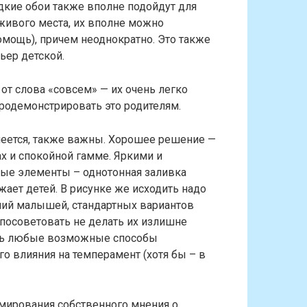
дкие обои также вполне подойдут для
я живого места, их вполне можно
помощь), причем неоднократно. Это также
ьер детской.
от слова «совсем» — их очень легко
продемонстрировать это родителям.
меется, также важны. Хорошее решение —
ах и спокойной гамме. Яркими и
ые элементы – однотонная заливка
ажает детей. В рисунке же исходить надо
ений малышей, стандартных вариантов
 посоветовать не делать их излишне
ть любые возможные способы
о влияния на темперамент (хотя бы – в
рмирования собственного мнения о