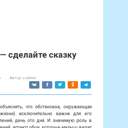
— сделайте сказку
р
Автор:
c-admin
объяснять, что обстановка, окружающая
 жизни) исключительно важна для его
лений, день ото дня. И значимую роль в
нений, играют обои, которые малыш видит