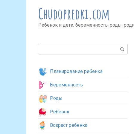
Перейти
Chudopredki.com
к
контенту
Ребенок и дети, беременность, роды, род
Поиск:
Планирование ребенка
Беременность
Роды
Ребенок
Возраст ребенка