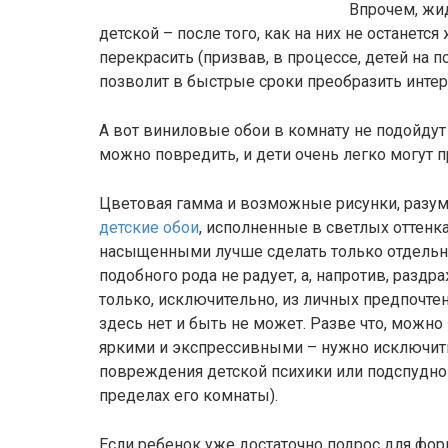
Впрочем, жи
детской – после того, как на них не останетс
перекрасить (призвав, в процессе, детей на 
позволит в быстрые сроки преобразить интер
А вот виниловые обои в комнату не подойдут 
можно повредить, и дети очень легко могут 
Цветовая гамма и возможные рисунки, разу
детские обои
, исполненные в светлых оттенк
насыщенными лучше сделать только отдельн
подобного рода не радует, а, напротив, раздр
только, исключительно, из личных предпочт
здесь нет и быть не может. Разве что, можно
яркими и экспрессивными – нужно исключи
повреждения детской психики или подспудног
пределах его комнаты).
Если ребенок уже достаточно подрос для фо