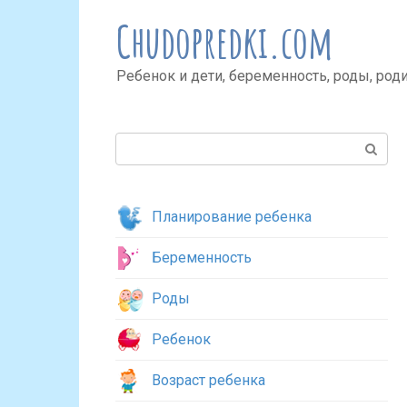
Перейти
Chudopredki.com
к
контенту
Ребенок и дети, беременность, роды, род
Поиск:
Планирование ребенка
Беременность
Роды
Ребенок
Возраст ребенка