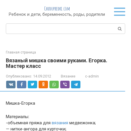
Перейти
Chudopredki.com
к
Ребенок и дети, беременность, роды, родители
контенту
Поиск:
Главная страница
Вязаный мишка своими руками. Егорка.
Мастер класс
Опубликовано:
14.09.2012
Вязание
c-admin
Мишка-Егорка
Материалы:
-объемная пряжа для
вязания
медвежонка;
— нитки-ангора для курточки;