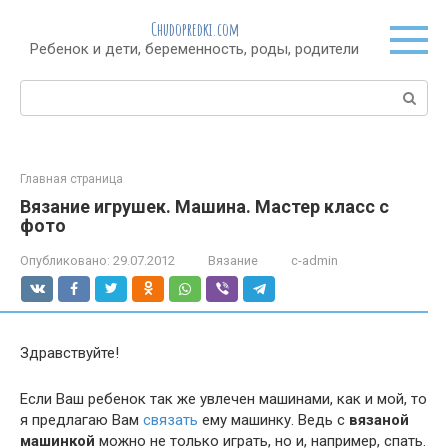
Перейти
Chudopredki.com
к
Ребенок и дети, беременность, роды, родители
контенту
Поиск:
Главная страница
Вязание игрушек. Машина. Мастер класс с
фото
Опубликовано:
29.07.2012
Вязание
c-admin
Здравствуйте!
Если Ваш ребенок так же увлечен машинами, как и мой, то
я предлагаю Вам
связать
ему машинку. Ведь с
вязаной
машинкой
можно не только играть, но и, например, спать.