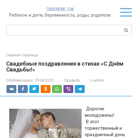
Перейти
Chudopredki.com
к
Ребенок и дети, беременность, роды, родители
контенту
Поиск:
Главная страница
Свадебные поздравления в стихах «С Днём
Свадьбы!»
Опубликовано:
19.06.2012
Свадьба
c-admin
Дорогие
молодожены!
В этот
торжественный и
праздничный день