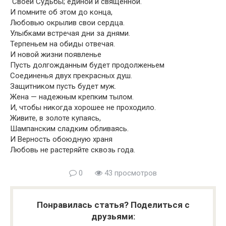
Своей Судьбы; единой и священной.
И помните об этом до конца,
Любовью окрылив свои сердца.
Улыбками встречая дни за днями.
Терпеньем на обиды отвечая.
И новой жизни появленье
Пусть долгожданным будет продолженьем
Соединенья двух прекрасных душ.
Защитником пусть будет муж.
Жена — надежным крепким тылом.
И, чтобы никогда хорошее не проходило.
Живите, в золоте купаясь,
Шампанским сладким обливаясь.
И Верность обоюдную храня
Любовь не растеряйте сквозь года.
0
43 просмотров
Понравилась статья? Поделиться с
друзьями: