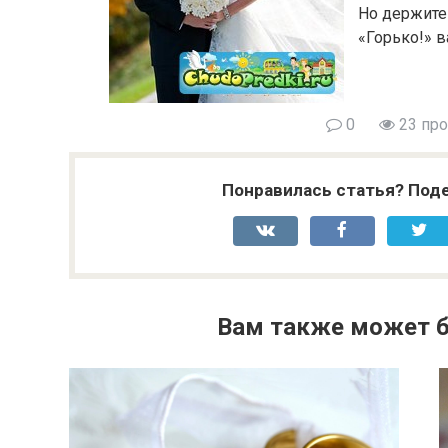
Но держите 
«Горько!» ва
0
23 пр
Понравилась статья? Поде
Вам также может б