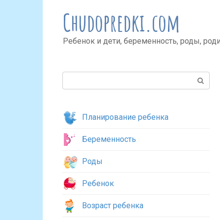
Перейти
Chudopredki.com
к
контенту
Ребенок и дети, беременность, роды, род
Поиск:
Планирование ребенка
Беременность
Роды
Ребенок
Возраст ребенка