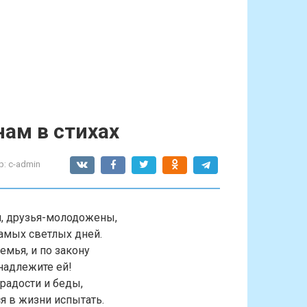
ам в стихах
р:
c-admin
м, друзья-молодожены,
амых светлых дней.
емья, и по закону
надлежите ей!
 радости и беды,
я в жизни испытать.