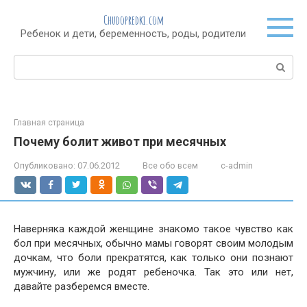
Перейти
Chudopredki.com
к
Ребенок и дети, беременность, роды, родители
контенту
Поиск:
Главная страница
Почему болит живот при месячных
Опубликовано:
07.06.2012
Все обо всем
c-admin
Наверняка каждой женщине знакомо такое чувство как
бол при месячных, обычно мамы говорят своим молодым
дочкам, что боли прекратятся, как только они познают
мужчину, или же родят ребеночка. Так это или нет,
давайте разберемся вместе.