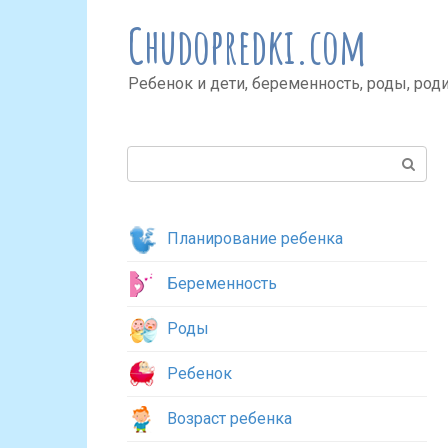
Перейти
Chudopredki.com
к
контенту
Ребенок и дети, беременность, роды, род
Поиск:
Планирование ребенка
Беременность
Роды
Ребенок
Возраст ребенка