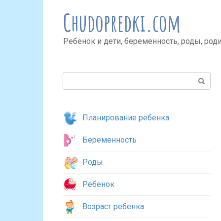
Перейти
Chudopredki.com
к
контенту
Ребенок и дети, беременность, роды, род
Поиск:
Планирование ребенка
Беременность
Роды
Ребенок
Возраст ребенка